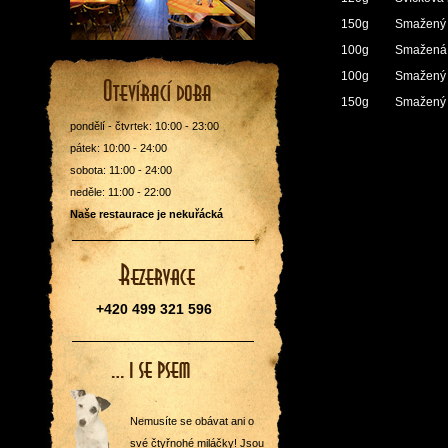
150g
Smažený k
100g
Smažená 
100g
Smažený 
150g
Smažený 
pondělí - čtvrtek: 10:00 - 23:00
pátek: 10:00 - 24:00
sobota: 11:00 - 24:00
neděle: 11:00 - 22:00
Naše restaurace je nekuřácká
+420 499 321 596
Nemusíte se obávat ani o
své čtyřnohé miláčky! Jsou