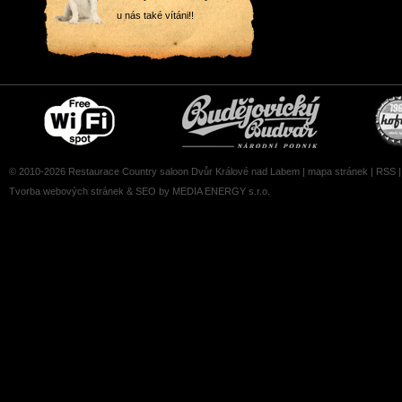
u nás také vítáni!!
Free
Čepujeme
wifi
Budvar
zone
© 2010-2026 Restaurace Country saloon Dvůr Králové nad Labem |
mapa stránek
|
RSS
Tvorba webových stránek
&
SEO
by MEDIA ENERGY s.r.o.