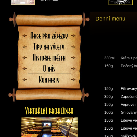
blízké a stále …
Denní menu
Akce
pro
zájezdy
Tipy
na
výlety
Historie
330ml
Krém z p
města
150g
Pečený tv
O
nás
Kontaktujte
nás
150g
Filírovan
350g
Zapečené
150g
Vepřové 
100g
Grilovaný
150g
Libové ve
150g
Libové ve
120g
Svíčková 