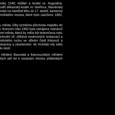
ku 1546, klášter a kostel sv. Augustina.
tří děkanský kostel sv. Vavřince, Mariánský
domků na náměstí Míru ze 17. století, kamenný
konošského muzea, které bylo založeno 1882,
du města. Díky rychlému přechodu majetku do
ády. Koncem roku 1992 byla zahájena nejnároč
zemí města, která by měla být dokončena roku
bchodní síť, přibývá soukromých restaurací a
stického ruchu ve střední části Krkonoš a
 dopravy a zásobování. Ve Vrchlabí má sídlo
o okolí.
ým městem Baunatal a francouzským městem
lých pět let k navázání mnoha přátelských