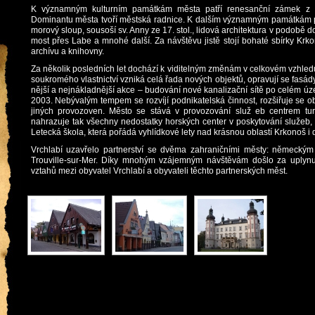
K významným kulturním památkám města patří renesanční zámek z ro
Dominantu města tvoří městská radnice. K dalším významným památkám pa
morový sloup, sousoší sv. Anny ze 17. stol., lidová architektura v podobě 
most přes Labe a mnohé další. Za návštěvu jistě stojí bohaté sbírky Kr
archívu a knihovny.
Za několik posledních let dochází k viditelným změnám v celkovém vzhle
soukromého vlastnictví vzniká celá řada nových objektů, opravují se fas
nější a nejnákladnější akce – budování nové kanalizační sítě po celém ú
2003. Nebývalým tempem se rozvíjí podnikatelská činnost, rozšiřuje se o
jiných provozoven. Město se stává v provozování služ eb centrem turi
nahrazuje tak všechny nedostatky horských center v poskytování služeb,
Letecká škola, která pořádá vyhlídkové lety nad krásnou oblastí Krkonoš i d
Vrchlabí uzavřelo partnerství se dvěma zahraničními městy: německ
Trouville-sur-Mer. Díky mnohým vzájemným návštěvám došlo za uplynu
vztahů mezi obyvatel Vrchlabí a obyvateli těchto partnerských měst.