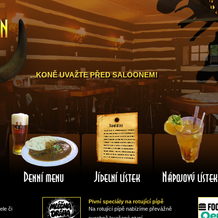
a
...KONĚ UVAŽTE PŘED SALOONEM!
Denní
Jídelní
menu
lístek
Pivní speciály na rotující pípě
ele či
Na rotující pípě nabízíme převážně