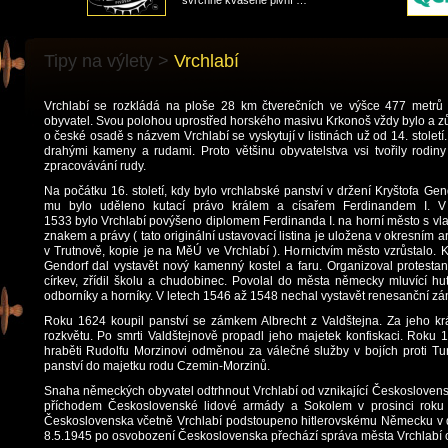
svrchně kvašené pivní …
Tipy na výlety >
Vrchlabí
Vrchlabí se rozkládá na ploše 28 km čtverečních ve výšce 477 met
Akce
obyvatel. Svou polohou uprostřed horského masivu Krkonoš vždy bylo a zů
pro
o české osadě s názvem Vrchlabí se vyskytují v listinách už od 14. stolet
zájezdy
Tipy
drahými kameny a rudami. Proto většinu obyvatelstva vsi tvořily rodin
na
zpracovávání rudy.
výlety
Historie
Na počátku 16. století, kdy bylo vrchlabské panství v držení Kryštofa Gen
města
mu bylo uděleno kutací právo králem a císařem Ferdinandem I. V
O
1533 bylo Vrchlabí povýšeno diplomem Ferdinanda I. na horní město s vl
nás
znakem a právy ( tato originální ustavovací listina je uložena v okresním a
v Trutnově, kopie je na MěÚ ve Vrchlabí ). Hornictvím město vzrůstalo. K
Kontaktujte
Gendorf dal vystavět nový kamenný kostel a faru. Organizoval protesta
nás
církev, zřídil školu a chudobinec. Povolal do města německy mluvící hu
odborníky a horníky. V letech 1546 až 1548 nechal vystavět renesanční z
Roku 1624 koupil panství se zámkem Albrecht z Valdštejna. Za jeho krá
rozkvětu. Po smrti Valdštejnově propadl jeho majetek konfiskaci. Roku 1
hraběti Rudolfu Morzinovi odměnou za válečné služby v bojích proti T
panství do majetku rodu Czemin-Morzinů.
Snaha německých obyvatel odtrhnout Vrchlabí od vznikající Československ
příchodem Československé lidové armády a Sokolem v prosinci roku 
Československa včetně Vrchlabí podstoupeno hitlerovskému Německu v d
8.5.1945 po osvobození Československa přechází správa města Vrchlabí 