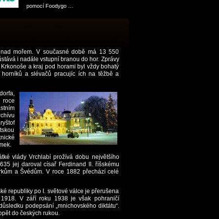
pomocí Foodygo …
rů nad mořem. V současné době má 13 550
stává i nadále vstupní branou do hor. Zprávy
í. Krkonoše a kraj pod horami byl vždy bohatý
y horníků a slévačů pracujíc ích na těžbě a
dorfa,
 roce
astním
rchívu
ryštof
ntskou
tnické
ámek.
tké vlády Vrchlabí prožívá dobu největšího
635 jej daroval císař Ferdinand II. říšskému
urkům a Švédům. V roce 1882 přechází celé
é republiky po I. světové válce je přerušena
1918. V září roku 1938 je však pohraničí
ůsledku podepsání „mnichovského diktátu“.
opět do českých rukou.