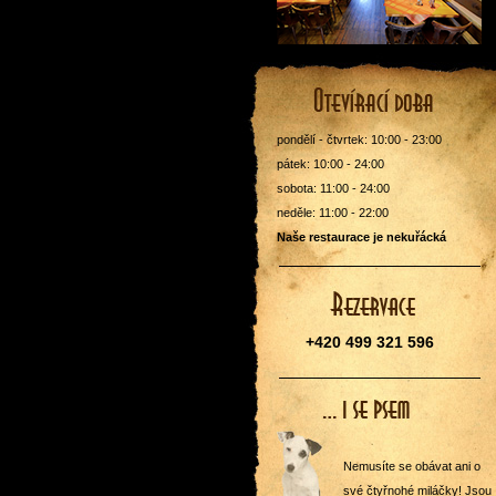
pondělí - čtvrtek: 10:00 - 23:00
pátek: 10:00 - 24:00
sobota: 11:00 - 24:00
neděle: 11:00 - 22:00
Naše restaurace je nekuřácká
+420 499 321 596
Nemusíte se obávat ani o
své čtyřnohé miláčky! Jsou