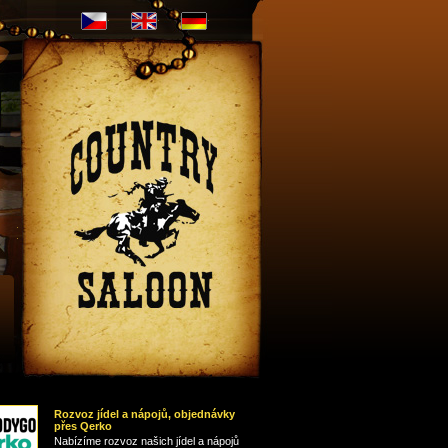
CZ
EN
DE
Nápojový
lístek
Rozvoz jídel a nápojů, objednávky
přes Qerko
Nabízíme rozvoz našich jídel a nápojů