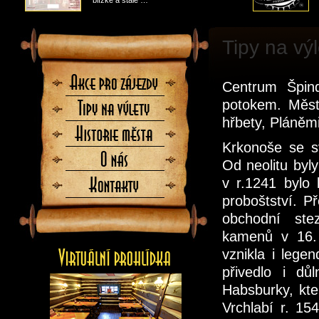
blízké a stále …
Tipy na výl
Akce
Centrum Špin
pro
zájezdy
potokem. Měst
Tipy
na
hřbety, Pláně
výlety
Historie
města
Krkonoše se sv
O
Od neolitu byl
nás
v r.1241 bylo 
Kontaktujte
nás
proboštství. 
obchodní ste
kamenů v 16. 
vznikla i lege
přivedlo i dů
Habsburky, kte
Vrchlabí r. 15