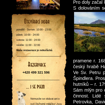
Pro doly začal
S dolováním se
pondělí - čtvrtek: 10:00 - 23:00
pátek: 10:00 - 24:00
sobota: 11:00 - 24:00
neděle: 11:00 - 22:00
Naše restaurace je nekuřácká
pramene r. 168
český hrabě Ha
Ve Sv. Petru p
+420 499 321 596
Špindlera. Pro
hutníků – r. 1
Sám mlýn pro o
činnost. Lidé 
Nemusíte se obávat ani o
Petrovka, Davi
své čtyřnohé miláčky! Jsou