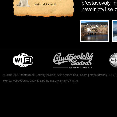
přestavovaly n
u nás také vítáni!!
nevolnictví se 
Free
Čepujeme
wifi
Budvar
zone
© 2010-2026 Restaurace Country saloon Dvůr Králové nad Labem |
mapa stránek
|
RSS
Tvorba webových stránek
&
SEO
by MEDIA ENERGY s.r.o.