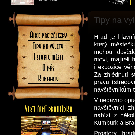
blízké a stále …
Tipy na výl
Akce
Hrad je hlavní
pro
zájezdy
který městečk
Tipy
na
mohou dovědě
výlety
Historie
ntovi, majiteli
města
i expozice věn
O
nás
Za zhlédnutí s
Kontaktujte
právu (středov
nás
návštěvníkům t
V nedávno opr
návštěvníci z
nabízí z něko
Kumburk a Brad
Prostory hrad