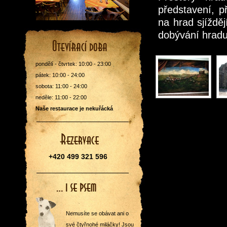
představení, p
na hrad sjíždě
dobývání hradu
pondělí - čtvrtek: 10:00 - 23:00
pátek: 10:00 - 24:00
sobota: 11:00 - 24:00
neděle: 11:00 - 22:00
Naše restaurace je nekuřácká
+420 499 321 596
Nemusíte se obávat ani o
své čtyřnohé miláčky! Jsou