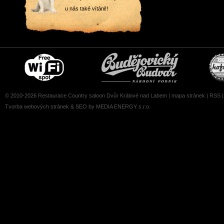
u nás také vítáni!!
Free
Čepujeme
wifi
Budvar
zone
© 2010-2026 Restaurace Country saloon Dvůr Králové nad Labem |
mapa stránek
|
RSS
Tvorba webových stránek
&
SEO
by MEDIA ENERGY s.r.o.