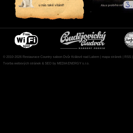
u nás také vítáni!!
Free
Čepujeme
wifi
Budvar
zone
© 2010-2026 Restaurace Country saloon Dvůr Králové nad Labem |
mapa stránek
|
RSS
Tvorba webových stránek
&
SEO
by MEDIA ENERGY s.r.o.