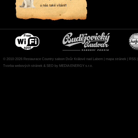
u nás také vítáni!!
Free
Čepujeme
wifi
Budvar
zone
© 2010-2026 Restaurace Country saloon Dvůr Králové nad Labem |
mapa stránek
|
RSS
Tvorba webových stránek
&
SEO
by MEDIA ENERGY s.r.o.