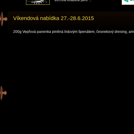
svrchně kvašené pivní …
Víkendová nabídka 27.-28.6.2015
200g Vepřová panenka plněná listovým špenátem, česnekový dresing, am
Akce
pro
zájezdy
Tipy
na
výlety
Historie
města
O
nás
Kontaktujte
nás