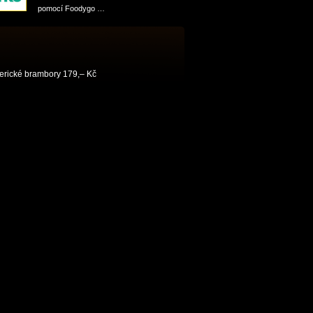
pomocí Foodygo …
erické brambory 179,– Kč