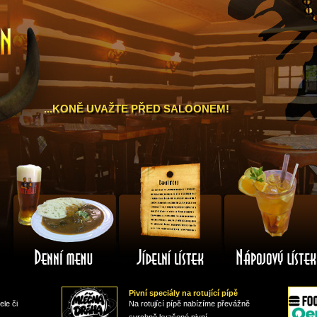
a
...KONĚ UVAŽTE PŘED SALOONEM!
Denní
Jídelní
menu
lístek
Pivní speciály na rotující pípě
ele či
Na rotující pípě nabízíme převážně