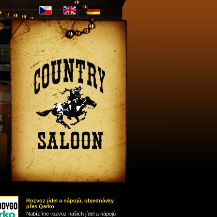
CZ
EN
DE
Nápojový
lístek
Rozvoz jídel a nápojů, objednávky
přes Qerko
Nabízíme rozvoz našich jídel a nápojů