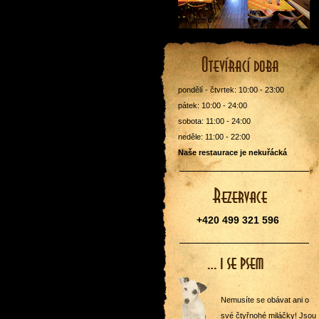
pondělí - čtvrtek: 10:00 - 23:00
pátek: 10:00 - 24:00
sobota: 11:00 - 24:00
neděle: 11:00 - 22:00
Naše restaurace je nekuřácká
+420 499 321 596
Nemusíte se obávat ani o
své čtyřnohé miláčky! Jsou