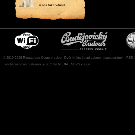
u nás také vítáni!!
Free
Čepujeme
wifi
Budvar
zone
© 2010-2026 Restaurace Country saloon Dvůr Králové nad Labem |
mapa stránek
|
RSS
Tvorba webových stránek
&
SEO
by MEDIA ENERGY s.r.o.