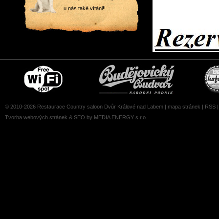
u nás také vítáni!!
Free
Čepujeme
wifi
Budvar
zone
© 2010-2026 Restaurace Country saloon Dvůr Králové nad Labem |
mapa stránek
|
RSS
Tvorba webových stránek
&
SEO
by MEDIA ENERGY s.r.o.