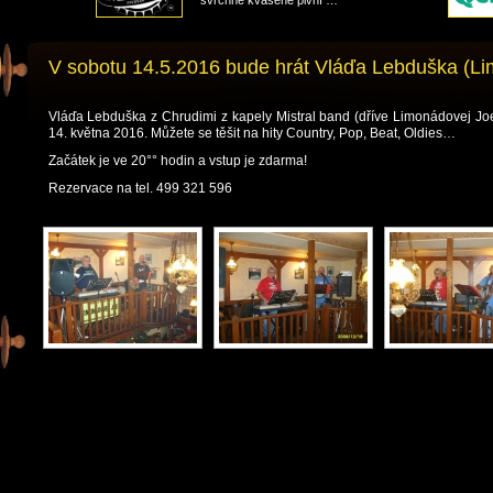
svrchně kvašené pivní …
V sobotu 14.5.2016 bude hrát Vláďa Lebduška (Lim
Vláďa Lebduška z Chrudimi z kapely Mistral band (dříve Limonádovej Joe)
Akce
14. května 2016. Můžete se těšit na hity Country, Pop, Beat, Oldies…
pro
zájezdy
Začátek je ve 20°° hodin a vstup je zdarma!
Tipy
na
Rezervace na tel. 499 321 596
výlety
Historie
města
O
nás
Kontaktujte
nás