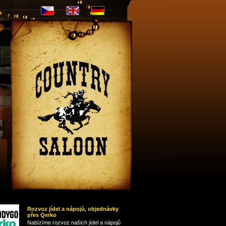
CZ
EN
DE
Nápojový
lístek
Rozvoz jídel a nápojů, objednávky
přes Qerko
Nabízíme rozvoz našich jídel a nápojů