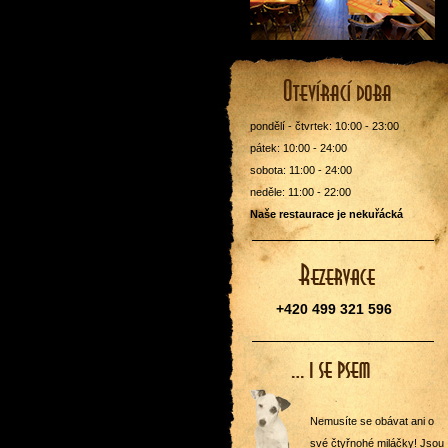
pondělí - čtvrtek: 10:00 - 23:00
pátek: 10:00 - 24:00
sobota: 11:00 - 24:00
neděle: 11:00 - 22:00
Naše restaurace je nekuřácká
+420 499 321 596
Nemusíte se obávat ani o
své čtyřnohé miláčky! Jsou