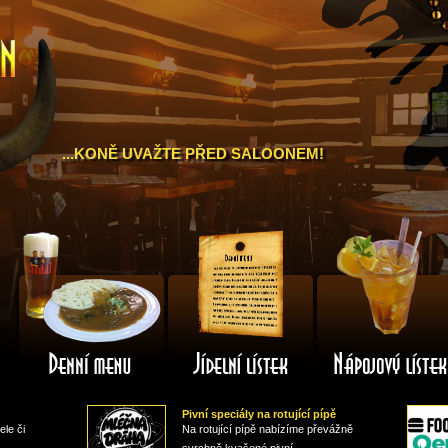
a
...KONĚ UVAŽTE PŘED SALOONEM!
Denní
Jídelní
menu
lístek
Pivní speciály na rotující pípě
ele či
Na rotující pípě nabízíme převážně