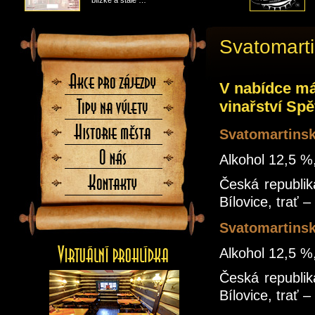
blízké a stále …
Svatomart
Akce
V nabídce má
pro
zájezdy
vinařství Sp
Tipy
na
výlety
Historie
Svatomartinsk
města
O
Alkohol 12,5 %, 
nás
Kontaktujte
Česká republik
nás
Bílovice, trať 
Svatomartins
Alkohol 12,5 %, 
Česká republik
Bílovice, trať 