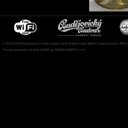
Free
Čepujeme
wifi
Budvar
zone
© 2010-2026 Restaurace Country saloon Dvůr Králové nad Labem |
mapa stránek
|
RSS
Tvorba webových stránek
&
SEO
by MEDIA ENERGY s.r.o.