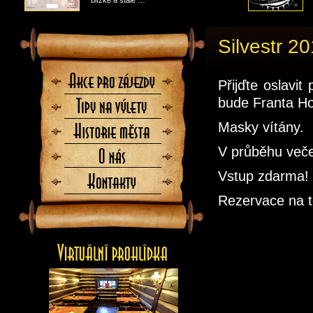
blízké a stále …
Silvestr 2
Akce
Přijďte oslavi
pro
zájezdy
bude Franta Ho
Tipy
na
Masky vítány.
výlety
Historie
města
V průběhu veče
O
nás
Vstup zdarma!
Kontaktujte
nás
Rezervace na t