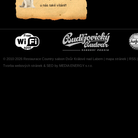
u nás také vítáni!!
Free
Čepujeme
wifi
Budvar
zone
© 2010-2026 Restaurace Country saloon Dvůr Králové nad Labem |
mapa stránek
|
RSS
Tvorba webových stránek
&
SEO
by MEDIA ENERGY s.r.o.