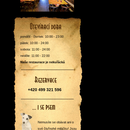
pondělí - čtvrtek: 10:00 - 23:00
pátek: 10:00 - 24:00
sobota: 11:00 - 24:00
neděle: 11:00 - 22:00
Naše restaurace je nekuřácká
+420 499 321 596
Nemusíte se obávat ani o
své čtyřnohé miláčky! Jsou