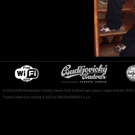
Free
Čepujeme
wifi
Budvar
zone
© 2010-2026 Restaurace Country saloon Dvůr Králové nad Labem |
mapa stránek
|
RSS
Tvorba webových stránek
&
SEO
by MEDIA ENERGY s.r.o.