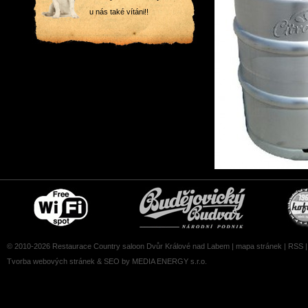
u nás také vítáni!!
Free
Čepujeme
wifi
Budvar
zone
© 2010-2026 Restaurace Country saloon Dvůr Králové nad Labem |
mapa stránek
|
RSS
Tvorba webových stránek
&
SEO
by MEDIA ENERGY s.r.o.