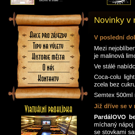
blízké a stále …
Novinky v
Akce
V poslední dob
pro
zájezdy
Tipy
Mezi nejoblíben
na
výlety
je malinová lim
Historie
města
Ve stálé nabí
O
nás
Coca-colu ligh
Kontaktujte
nás
zcela bez cukr
Semtex 500ml 
Již dříve se v
PardálOVO b
míchaný nápoj 
se stovkami sa