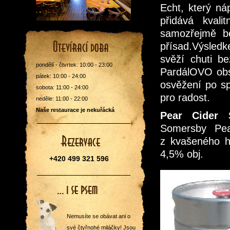
Echt, který ná
přidává kvali
samozřejmě be
přísad.Výsledk
svěží chuti b
pondělí - čtvrtek: 10:00 - 23:00
PardálOVO obsa
pátek: 10:00 - 24:00
osvěžení po sp
sobota: 11:00 - 24:00
pro radost.
neděle: 11:00 - 22:00
Naše restaurace je nekuřácká
Pear Cider 
Somersby Pear
z kvašeného h
4,5% obj.
+420 499 321 596
Nemusíte se obávat ani o
své čtyřnohé miláčky! Jsou