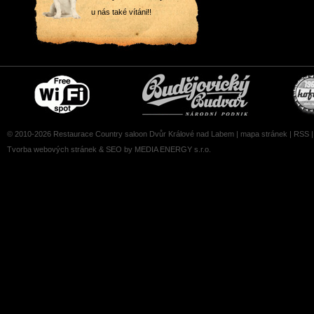
u nás také vítáni!!
Free
Čepujeme
wifi
Budvar
zone
© 2010-2026 Restaurace Country saloon Dvůr Králové nad Labem |
mapa stránek
|
RSS
Tvorba webových stránek
&
SEO
by MEDIA ENERGY s.r.o.