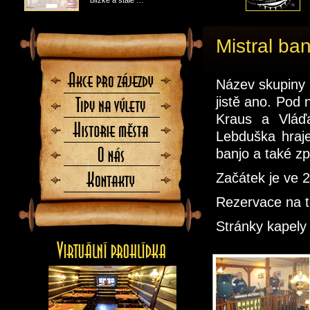
blízké a stále …
Mistral ba
Akce
Název skupiny 
pro
zájezdy
jistě ano. Pod
Tipy
na
Kraus a Vláďa
výlety
Historie
Lebduška hraje
města
banjo a také zp
O
nás
Začátek je ve 2
Kontaktujte
nás
Rezervace na t
Stránky kapel