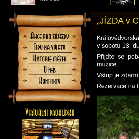
blízké a stále …
„JÍZDA v C
Akce
Královédvorsk
pro
zájezdy
v sobotu 13. d
Tipy
na
Přijďte se pob
výlety
Historie
města
muzice.
O
nás
Vstup je zdarm
Kontaktujte
nás
Rezervace na t