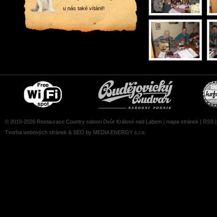
u nás také vítáni!!
Free
Čepujeme
wifi
Budvar
zone
© 2010-2026 Restaurace Country saloon Dvůr Králové nad Labem |
mapa stránek
|
RSS
Tvorba webových stránek
&
SEO
by MEDIA ENERGY s.r.o.