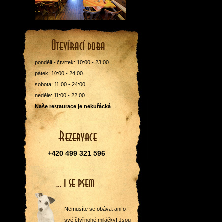
pondělí - čtvrtek: 10:00 - 23:00
pátek: 10:00 - 24:00
sobota: 11:00 - 24:00
neděle: 11:00 - 22:00
Naše restaurace je nekuřácká
+420 499 321 596
Nemusíte se obávat ani o
své čtyřnohé miláčky! Jsou