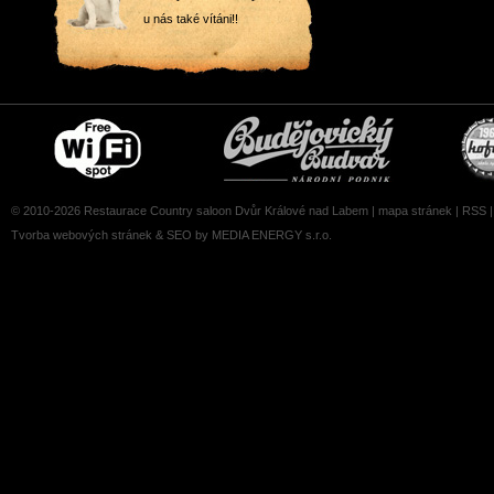
u nás také vítáni!!
Free
Čepujeme
wifi
Budvar
zone
© 2010-2026 Restaurace Country saloon Dvůr Králové nad Labem |
mapa stránek
|
RSS
Tvorba webových stránek
&
SEO
by MEDIA ENERGY s.r.o.