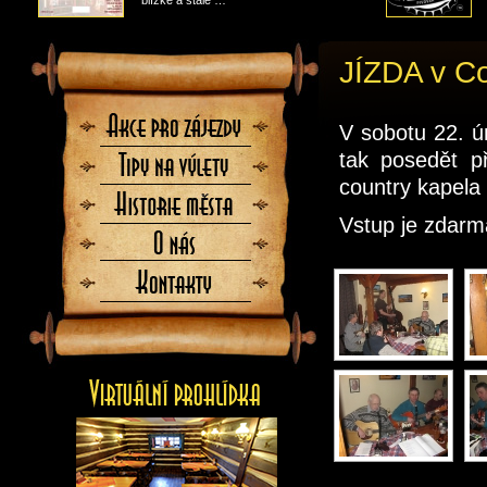
blízké a stále …
JÍZDA v C
Akce
V sobotu 22. ún
pro
zájezdy
tak posedět p
Tipy
na
country kapela
výlety
Historie
města
Vstup je zdarm
O
nás
Kontaktujte
nás