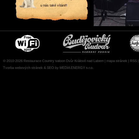
u nás také vítáni!!
Free
Čepujeme
wifi
Budvar
zone
© 2010-2026 Restaurace Country saloon Dvůr Králové nad Labem |
mapa stránek
|
RSS
Tvorba webových stránek
&
SEO
by MEDIA ENERGY s.r.o.