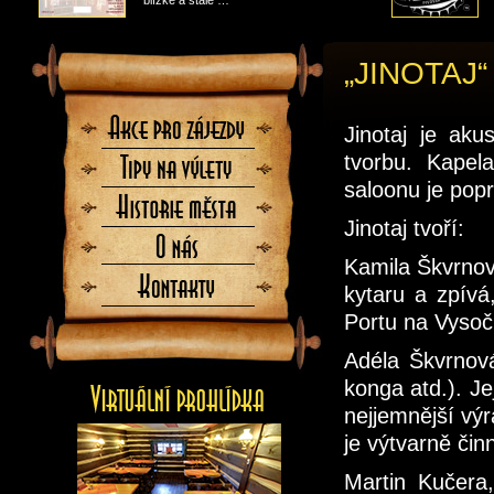
blízké a stále …
„JINOTAJ“
Akce
Jinotaj je aku
pro
zájezdy
tvorbu. Kape
Tipy
na
saloonu je popr
výlety
Historie
města
Jinotaj tvoří:
O
nás
Kamila Škvrnová
Kontaktujte
kytaru a zpívá
nás
Portu na Vysoč
Adéla Škvrnová
konga atd.). Je
nejjemnější vý
je výtvarně čin
Martin Kučera