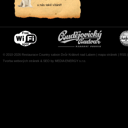
u nás také vítáni!!
Free
Čepujeme
wifi
Budvar
zone
© 2010-2026 Restaurace Country saloon Dvůr Králové nad Labem |
mapa stránek
|
RSS
Tvorba webových stránek
&
SEO
by MEDIA ENERGY s.r.o.