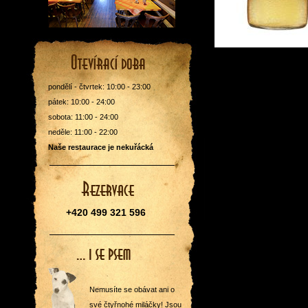
pondělí - čtvrtek: 10:00 - 23:00
pátek: 10:00 - 24:00
sobota: 11:00 - 24:00
neděle: 11:00 - 22:00
Naše restaurace je nekuřácká
+420 499 321 596
Nemusíte se obávat ani o
své čtyřnohé miláčky! Jsou