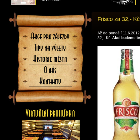
blízké a stále …
Frisco za 32,- Kč
Až do pondělí 11.6.2012 
Akce
32,– Kč.
Akci budeme br
pro
zájezdy
Tipy
na
výlety
Historie
města
O
nás
Kontaktujte
nás