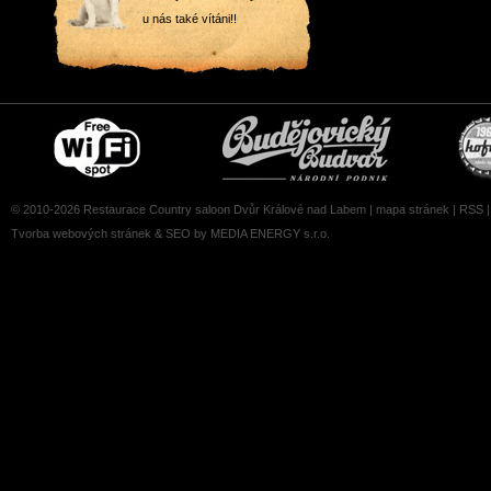
u nás také vítáni!!
Free
Čepujeme
wifi
Budvar
zone
© 2010-2026 Restaurace Country saloon Dvůr Králové nad Labem |
mapa stránek
|
RSS
Tvorba webových stránek
&
SEO
by MEDIA ENERGY s.r.o.